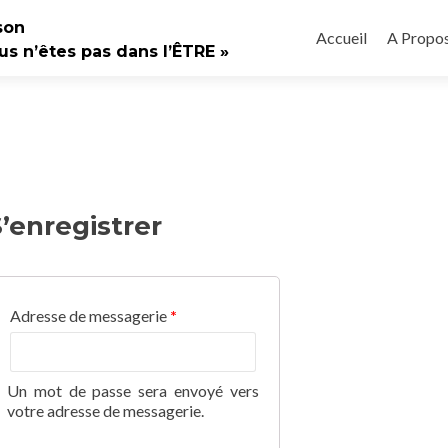
Aller
son
au
Accueil
A Propo
us n’êtes pas dans l’ÊTRE »
contenu
principal
S’enregistrer
Adresse de messagerie
*
Un mot de passe sera envoyé vers
votre adresse de messagerie.