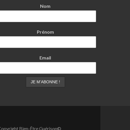
Nom
Prénom
Email
opyright Bien-Être Guérison©