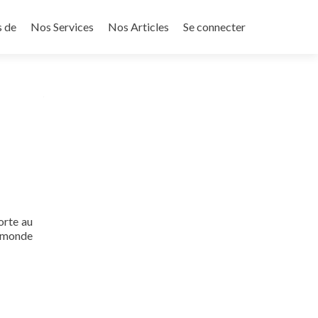
s de
Nos Services
Nos Articles
Se connecter
orte au
u monde
plus surPlus Fort que la Mort