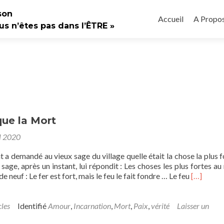
Aller
son
au
Accueil
A Propo
us n’êtes pas dans l’ÊTRE »
contenu
principal
que la Mort
l 2020
t a demandé au vieux sage du village quelle était la chose la plus f
sage, après un instant, lui répondit : Les choses les plus fortes a
En savoir 
 neuf : Le fer est fort, mais le feu le fait fondre … Le feu
[…]
cles
Identifié
Amour
,
Incarnation
,
Mort
,
Paix
,
vérité
Laisser un